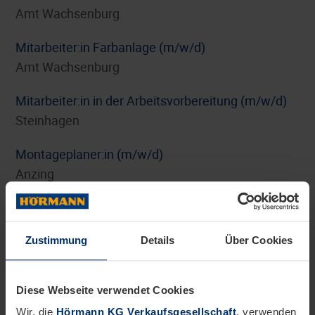
Amt Wachsenburg
Mitarbeiter:in Farbanlage (m/w/d)
Amt Wachsenburg
Mitarbeiter:in in der Arbeitsvorbereitung (m/w/d)
Steinhagen
Montageplaner:in (m/w/d)
Anzing
Personalreferent:in Benefits und HR-Marketing
(m/w/d)
Zustimmung
Details
Über Cookies
Steinhagen
Pflichtpraktikum Internationales Digitalmarketing
Diese Webseite verwendet Cookies
(m/w/d)
Wir, die
Hörmann KG Verkaufsgesellschaft
, verwenden