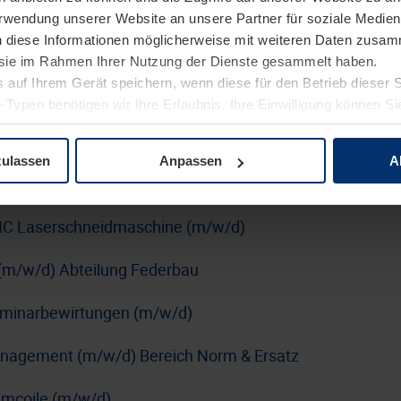
Verwendung unserer Website an unsere Partner für soziale Medi
erung (m/w/d)
n diese Informationen möglicherweise mit weiteren Daten zusam
rblatt
e sie im Rahmen Ihrer Nutzung der Dienste gesammelt haben.
 auf Ihrem Gerät speichern, wenn diese für den Betrieb dieser 
n SUSE mit DevOps-Schwerpunkt (m/w/d)
-Typen benötigen wir Ihre Erlaubnis. Ihre Einwilligung können Sie
tenschutzerklärung
unserer Website ändern oder widerrufen.
kraftfahrer:in Nahverkehr (m/w/d)
zulassen
Anpassen
A
nführer:in (m/w/d)
C Laserschneidmaschine (m/w/d)
(m/w/d) Abteilung Federbau
Seminarbewirtungen (m/w/d)
anagement (m/w/d) Bereich Norm & Ersatz
Umcoile (m/w/d)