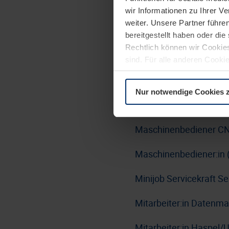
wir Informationen zu Ihrer 
Lackierer:in Nasslacki
weiter. Unsere Partner führe
Bereich Haustürlinie-Tü
bereitgestellt haben oder di
Rechtlich können wir Cookies
Linux Administrator:i
sind. Für alle anderen Cookie
Erläuterung auf der Seite
Da
LKW-Fahrer:in / Berufs
Nur notwendige Cookies 
Maschinen- und Anlage
Maschinenbediener CN
Maschinenbediener:in 
Minijob Servicekraft 
Mitarbeiter:in Datenm
Mitarbeiter:in Haspel/