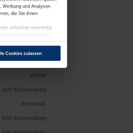
en, Werbung und Analysen
Brandis
men, die Sie ihnen
Seite unbedingt notwendig
Steinhagen
 jederzeit in der Cookie-
Großkrotzenburg
lle Cookies zulassen
Brandis
Werne
Amt Wachsenburg
Apfelstädt
Amt Wachsenburg
Amt Wachsenburg