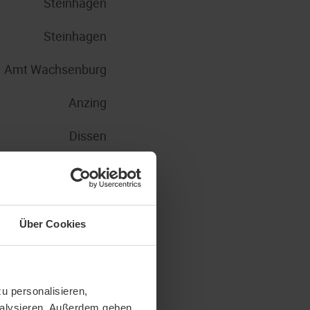
Steinhagen
Steinhagen
Amt Wachsenburg
Anzing
Dissen
Nohfelden
Steinhagen
Über Cookies
Steinhagen
Steinhagen
u personalisieren,
Steinhagen
analysieren. Außerdem geben