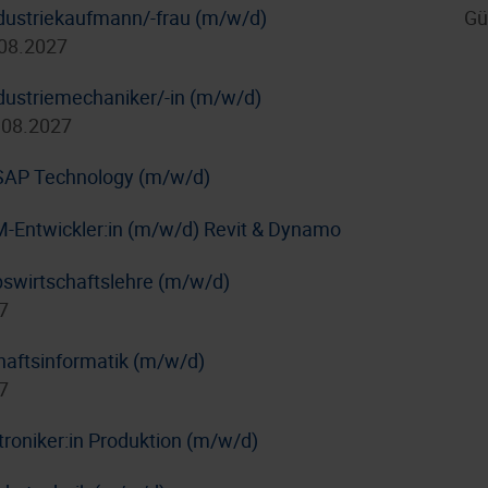
dustriekaufmann/-frau (m/w/d)
Gü
.08.2027
dustriemechaniker/-in (m/w/d)
.08.2027
/ SAP Technology (m/w/d)
IM-Entwickler:in (m/w/d) Revit & Dynamo
bswirtschaftslehre (m/w/d)
7
haftsinformatik (m/w/d)
7
troniker:in Produktion (m/w/d)