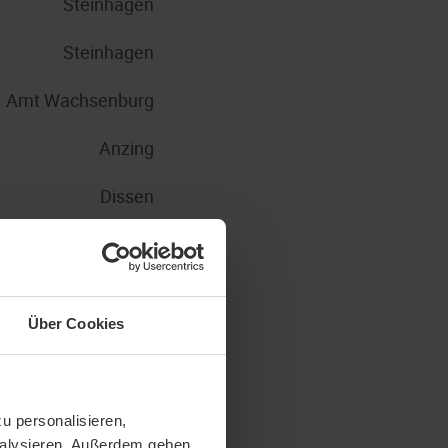
Steinhagen
Steinhagen
Amt Wachsenburg
Anzing
Dissen
Nohfelden
Steinhagen
Über Cookies
Steinhagen
Steinhagen
u personalisieren,
Steinhagen
analysieren. Außerdem geben