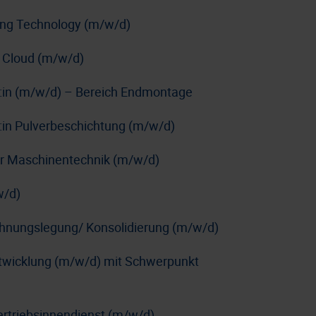
ing Technology (m/w/d)
 Cloud (m/w/d)
r:in (m/w/d) – Bereich Endmontage
:in Pulverbeschichtung (m/w/d)
e:r Maschinentechnik (m/w/d)
w/d)
chnungslegung/ Konsolidierung (m/w/d)
ntwicklung (m/w/d) mit Schwerpunkt
ertriebsinnendienst (m/w/d)