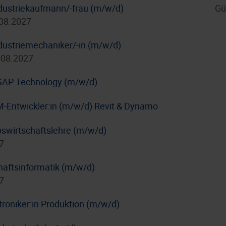
dustriekaufmann/-frau (m/w/d)
Gü
.08.2027
dustriemechaniker/-in (m/w/d)
.08.2027
/ SAP Technology (m/w/d)
IM-Entwickler:in (m/w/d) Revit & Dynamo
bswirtschaftslehre (m/w/d)
7
haftsinformatik (m/w/d)
7
troniker:in Produktion (m/w/d)