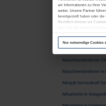
wir Informationen zu Ihrer 
Lackierer:in Nasslacki
weiter. Unsere Partner führe
Bereich Haustürlinie-Tü
bereitgestellt haben oder di
Rechtlich können wir Cookies
Linux Administrator:i
sind. Für alle anderen Cookie
Erläuterung auf der Seite
Da
LKW-Fahrer:in / Berufs
Nur notwendige Cookies 
Maschinen- und Anlage
Maschinenbediener CN
Maschinenbediener:in 
Minijob Servicekraft 
Mitarbeiter:in Anlage
Mitarbeiter:in Datenm