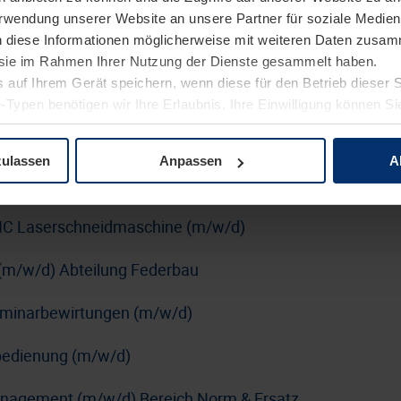
Verwendung unserer Website an unsere Partner für soziale Medi
erung (m/w/d)
n diese Informationen möglicherweise mit weiteren Daten zusam
rblatt
e sie im Rahmen Ihrer Nutzung der Dienste gesammelt haben.
 auf Ihrem Gerät speichern, wenn diese für den Betrieb dieser 
n SUSE mit DevOps-Schwerpunkt (m/w/d)
-Typen benötigen wir Ihre Erlaubnis. Ihre Einwilligung können Sie
tenschutzerklärung
unserer Website ändern oder widerrufen.
kraftfahrer:in Nahverkehr (m/w/d)
zulassen
Anpassen
A
nführer:in (m/w/d)
C Laserschneidmaschine (m/w/d)
(m/w/d) Abteilung Federbau
Seminarbewirtungen (m/w/d)
nbedienung (m/w/d)
anagement (m/w/d) Bereich Norm & Ersatz