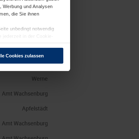
en, Werbung und Analysen
Brandis
men, die Sie ihnen
Seite unbedingt notwendig
Steinhagen
 jederzeit in der Cookie-
Großkrotzenburg
lle Cookies zulassen
Brandis
Werne
Amt Wachsenburg
Apfelstädt
Amt Wachsenburg
Amt Wachsenburg