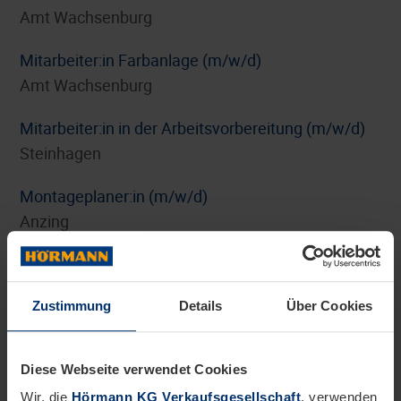
Amt Wachsenburg
Mitarbeiter:in Farbanlage (m/w/d)
Amt Wachsenburg
Mitarbeiter:in in der Arbeitsvorbereitung (m/w/d)
Steinhagen
Montageplaner:in (m/w/d)
Anzing
Personalreferent:in Benefits und HR-Marketing
(m/w/d)
Zustimmung
Details
Über Cookies
Steinhagen
Pflichtpraktikum Internationales Digitalmarketing
Diese Webseite verwendet Cookies
(m/w/d)
Wir, die
Hörmann KG Verkaufsgesellschaft
, verwenden