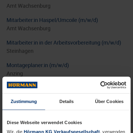
Amt Wachsenburg
Mitarbeiter:in Haspel/Umcoile (m/w/d)
Amt Wachsenburg
Mitarbeiter:in in der Arbeitsvorbereitung (m/w/d)
Steinhagen
Montageplaner:in (m/w/d)
Anzing
Personalreferent:in Benefits und HR-Marketing
(m/w/d)
Zustimmung
Details
Über Cookies
Steinhagen
Pflichtpraktikum Internationales Digitalmarketing
Diese Webseite verwendet Cookies
(m/w/d)
Wir, die
Hörmann KG Verkaufsgesellschaft
, verwenden