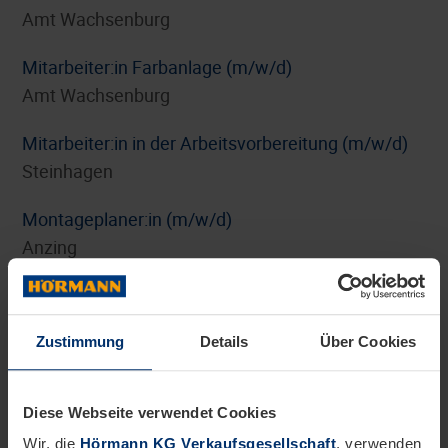
Amt Wachsenburg
Mitarbeiter:in Farbanlage (m/w/d)
Amt Wachsenburg
Mitarbeiter:in in der Arbeitsvorbereitung (m/w/d)
Steinhagen
Montageplaner:in (m/w/d)
Anzing
Personalreferent:in Benefits und HR-Marketing
(m/w/d)
Zustimmung
Details
Über Cookies
Steinhagen
Pflichtpraktikum Internationales Digitalmarketing
Diese Webseite verwendet Cookies
(m/w/d)
Wir, die
Hörmann KG Verkaufsgesellschaft
, verwenden