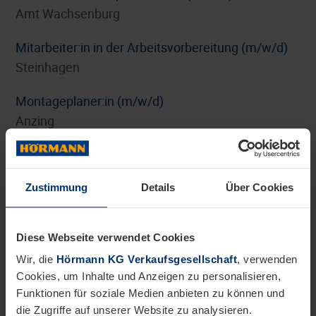
Amt Wachsenburg
Mitarbeiter:in in der Arbeitsvorbereitung (m/w/d)
Steinhagen
Montageplaner:in (m/w/d)
Anzing
Personalreferent:in Benefits und HR-Marketing
(m/w/d)
Zustimmung
Details
Über Cookies
Steinhagen
Pflichtpraktikum Internationales Digitalmarketing
Diese Webseite verwendet Cookies
(m/w/d)
Wir, die
Hörmann KG Verkaufsgesellschaft
, verwenden
Steinhagen
Cookies, um Inhalte und Anzeigen zu personalisieren,
Funktionen für soziale Medien anbieten zu können und
Pflichtpraktikum oder Werkstudententätigkeit
die Zugriffe auf unserer Website zu analysieren.